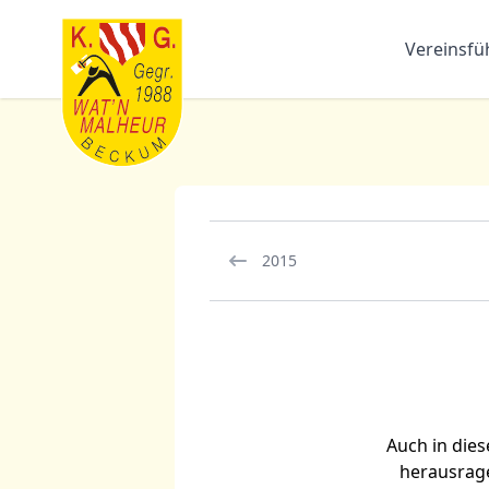
Vereinsf
K.G. Wat'n Malheur e.V.
2015
Auch in die
herausragen