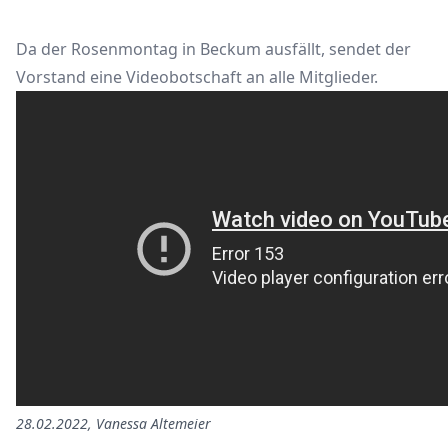
Da der Rosenmontag in Beckum ausfällt, sendet der
Vorstand eine Videobotschaft an alle Mitglieder.
28.02.2022
,
Vanessa
Altemeier