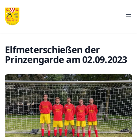
K.G. Wat'n Malheur e.V.
Men
Elfmeterschießen der
Prinzengarde am 02.09.2023