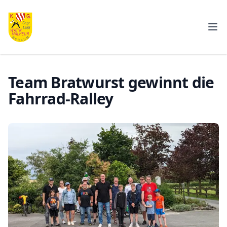
K.G. Wat'n Malheur e.V.
Men
Team Bratwurst gewinnt die
Fahrrad-Ralley